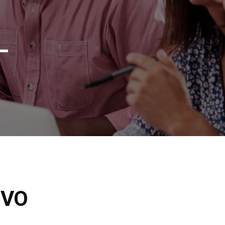
L
IVO